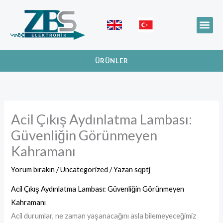
İçeriğe
atla
Me
LIFEPO4 TEKNOLO
ÜRÜNLER
Acil Çıkış Aydınlatma Lambası:
Güvenliğin Görünmeyen
Kahramanı
Yorum bırakın
/
Uncategorized
/ Yazan
sqptj
Acil Çıkış Aydınlatma Lambası: Güvenliğin Görünmeyen
Kahramanı
Acil durumlar, ne zaman yaşanacağını asla bilemeyeceğimiz