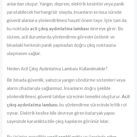
anlardan oluşur. Yangın, deprem, elektrik kesintisi veya panik
yaratabilecek herhangi bir olayda, insanların en kısa sürede
güvenli alanlara yönlendirilmesi hayati önem taşır. İşte tam da
bu noktada
acil çıkış aydınlatma lambası
devreye girer. Bu
sistem, acil durumlarda yönlendirme görevini üstlenir ve
binadaki herkesin panik yapmadan doğru çıkış noktasına
ulaşmasını sağlar.
Neden Acil Çıkış Aydınlatma Lambası Kullanılmalıdır?
Bir binada güvenlik, yalnızca yangın söndürme sistemleri veya
alarm cihazlarıyla sağlanmaz. İnsanların doğru şekilde
yönlendirilmesi, güvenli tahliye sürecinin temelini oluşturur.
Acil
çıkış aydınlatma lambası
, bu yönlendirme sürecinde kritik rol
oynar. Elektrik kesilse bile devreye giren bataryalı yapısı
sayesinde karanlıkta bile çıkış kapılarını görünür kılar.
Bu ürünler genellikle
yeşil renkli ışık
la ve üzerinde
çıkış