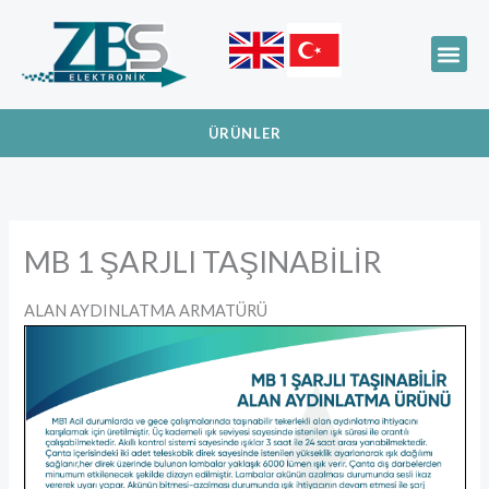
İçeriğe
atla
Me
LIFEPO4 TEKNOLO
ÜRÜNLER
MB 1 ŞARJLI TAŞINABİLİR
ALAN AYDINLATMA ARMATÜRÜ