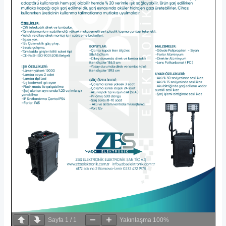
Sayfa
1
/
1
Yakınlaşma
100%