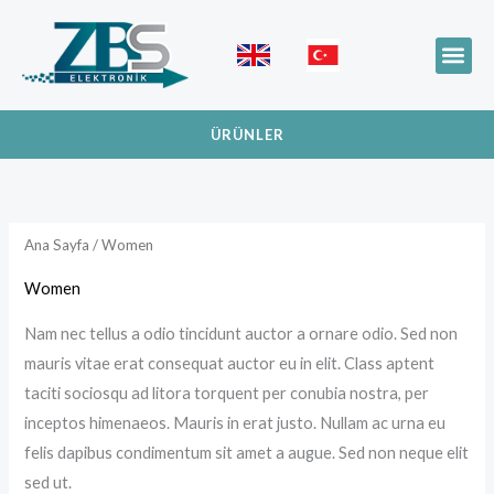
İçeriğe
atla
Me
LIFEPO4 TEKNOLO
ÜRÜNLER
Ana Sayfa
/ Women
Women
Nam nec tellus a odio tincidunt auctor a ornare odio. Sed non
mauris vitae erat consequat auctor eu in elit. Class aptent
taciti sociosqu ad litora torquent per conubia nostra, per
inceptos himenaeos. Mauris in erat justo. Nullam ac urna eu
felis dapibus condimentum sit amet a augue. Sed non neque elit
sed ut.